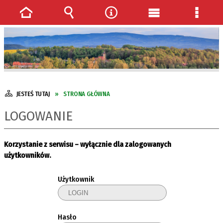
Strona
Wyszukiwarka
Narzędzia
Menu
Menu
główna
główne
szcze
JESTEŚ TUTAJ
STRONA GŁÓWNA
LOGOWANIE
Korzystanie z serwisu – wyłącznie dla zalogowanych
użytkowników.
Użytkownik
Hasło